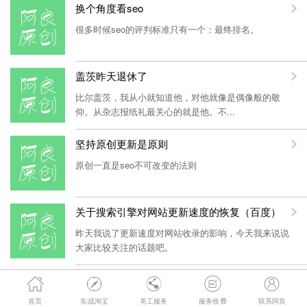
换个角度看seo
很多时候seo的评判标准只有一个：最终排名。
盖茨昨天退休了
比尔盖茨，我从小就知道他，对他就像是偶像般的敬
仰。从杂志报纸礼最关心的就是他。不...
坚持原创更新是原则
原创一直是seo不可改变的法则
关于搜索引擎对网站更新速度的恢复（百度）
昨天我说了更新速度对网站收录的影响，今天我来说说
大家比较关注的话题吧。
一个好的更新速度对seo的影响





更新速度对seo的影响是不容忽视的，很多人的网站隔一
首页
实战淘宝
美工服务
服务收费
联系阿良