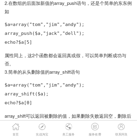
2.在数组的后面加新值的array_push语句，还是个简单的东东例
如
$a=array("tom","jim","andy");
array_push($a,"jack","dell");
echo?$a[5]
属性同上，这2个函数都会返回真或假，可以简单判断成功与
否。
3.简单的从头删除值的array_shift语句
$a=array("tom","jim","andy");
array_shift($a);
echo?$a[0]
array_shift可以返回被删除的值，如果删除失败返回空，删除后
所有剩余的值的数值键会前移





4.简单的从后删除值的array_pop语句
首页
实战淘宝
美工服务
服务收费
联系阿良